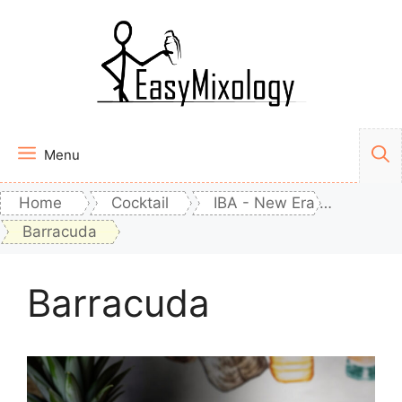
Vai
al
contenuto
Menu
Home
Cocktail
IBA - New Era Drinks
Barracuda
Barracuda