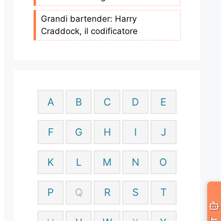
Grandi bartender: Harry
Craddock, il codificatore
A
B
C
D
E
F
G
H
I
J
K
L
M
N
O
P
Q
R
S
T