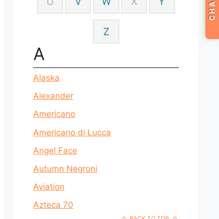
CHAT
U
V
W
X
Y
Z
A
Alaska
Alexander
Americano
Americano di Lucca
Angel Face
Autumn Negroni
Aviation
Azteca 70
BACK TO TOP