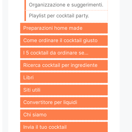
Organizzazione e suggerimenti.
Playlist per cocktail party.
Preparazioni home made
Come ordinare il cocktail giusto
I 5 cocktail da ordinare se…
Ricerca cocktail per ingrediente
Libri
Siti utili
Convertitore per liquidi
Chi siamo
Invia il tuo cocktail