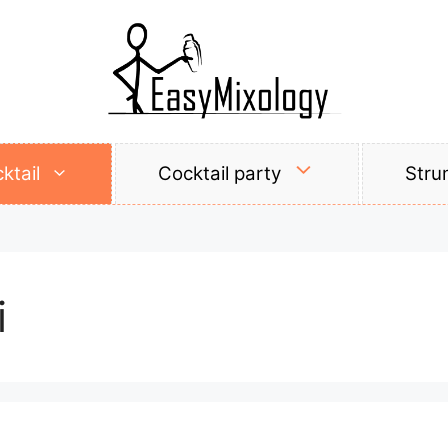
ktail
Cocktail party
Stru
i