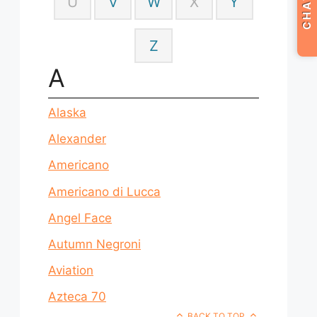
CHAT
U
V
W
X
Y
Z
A
Alaska
Alexander
Americano
Americano di Lucca
Angel Face
Autumn Negroni
Aviation
Azteca 70
BACK TO TOP