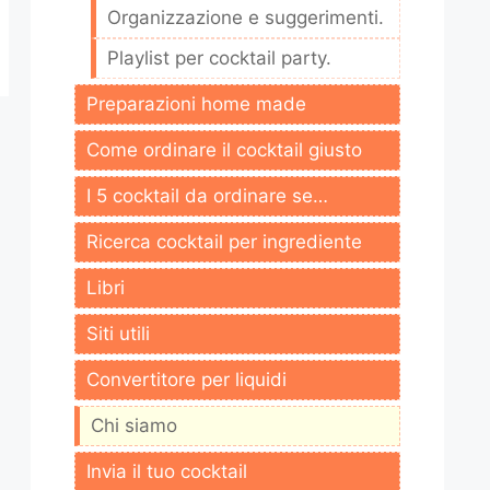
Organizzazione e suggerimenti.
Playlist per cocktail party.
Preparazioni home made
Come ordinare il cocktail giusto
I 5 cocktail da ordinare se…
Ricerca cocktail per ingrediente
Libri
Siti utili
Convertitore per liquidi
Chi siamo
Invia il tuo cocktail