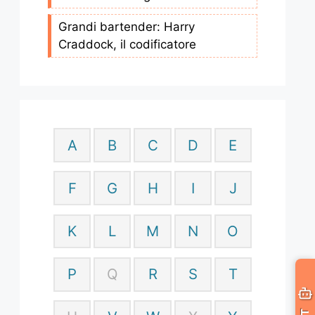
Grandi bartender: Harry
Craddock, il codificatore
A
B
C
D
E
F
G
H
I
J
K
L
M
N
O
P
Q
R
S
T