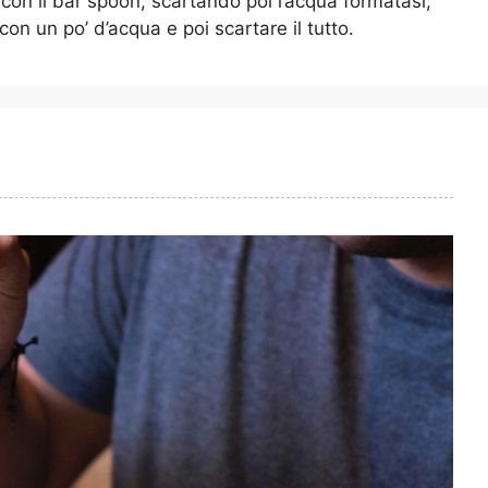
on il bar spoon, scartando poi l’acqua formatasi;
on un po’ d’acqua e poi scartare il tutto.