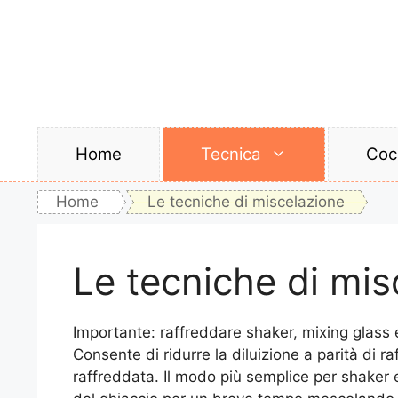
Vai
al
contenuto
Home
Tecnica
Cock
Home
Le tecniche di miscelazione
Le tecniche di mis
Importante: raffreddare shaker, mixing glass e
Consente di ridurre la diluizione a parità di r
raffreddata. Il modo più semplice per shaker 