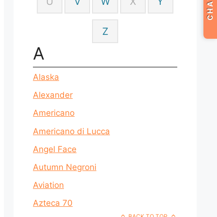
CHAT
U
V
W
X
Y
Z
A
Alaska
Alexander
Americano
Americano di Lucca
Angel Face
Autumn Negroni
Aviation
Azteca 70
BACK TO TOP