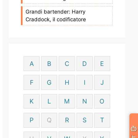
Grandi bartender: Harry
Craddock, il codificatore
A
B
C
D
E
F
G
H
I
J
K
L
M
N
O
P
Q
R
S
T