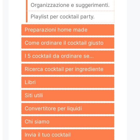
Organizzazione e suggerimenti.
Playlist per cocktail party.
Preparazioni home made
Come ordinare il cocktail giusto
I 5 cocktail da ordinare se…
Ricerca cocktail per ingrediente
Libri
Siti utili
Convertitore per liquidi
Chi siamo
Invia il tuo cocktail