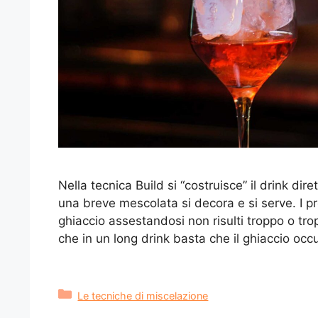
Nella tecnica Build si “costruisce” il drink di
una breve mescolata si decora e si serve. I pro
ghiaccio assestandosi non risulti troppo o t
che in un long drink basta che il ghiaccio occ
Categorie
Le tecniche di miscelazione