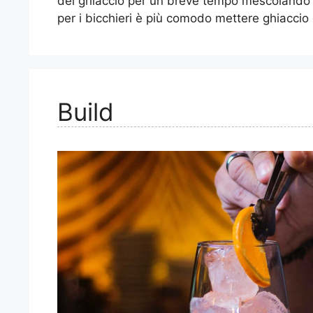
del ghiaccio per un breve tempo mescolando c
per i bicchieri è più comodo mettere ghiaccio c
Build