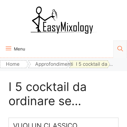
Vai
al
contenuto
Menu
Home
Approfondimenti
I 5 cocktail da ordinare se…
I 5 cocktail da
ordinare se…
VUOI UN CLASSICO