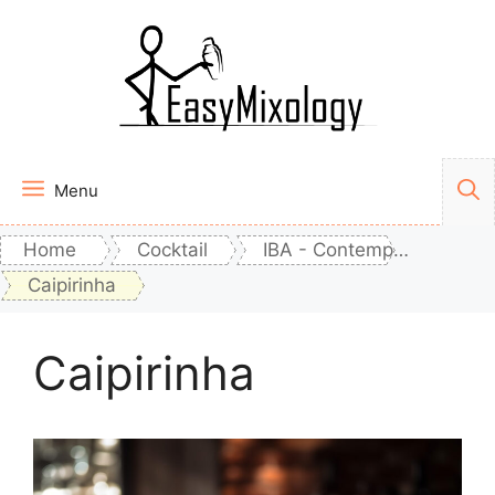
Vai
al
contenuto
Menu
Home
Cocktail
IBA - Contemporary Classics
Caipirinha
Caipirinha