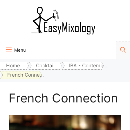
Vai
al
contenuto
Menu
Home
Cocktail
IBA - Contemporary Classics
French Connection
French Connection