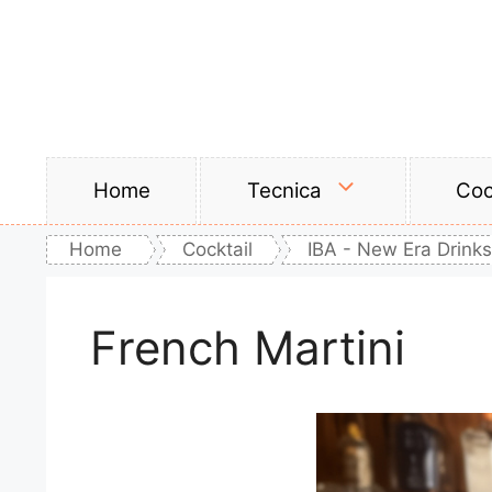
Vai
al
contenuto
Home
Tecnica
Coc
Home
Cocktail
IBA - New Era Drinks
French Martini