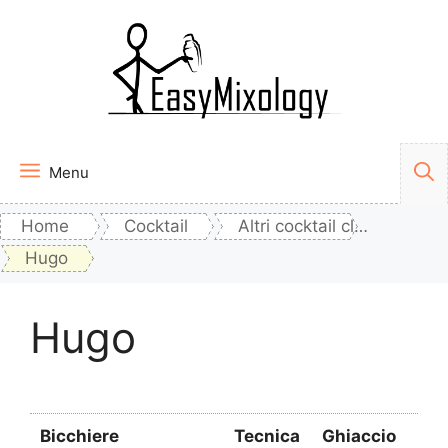
Vai
al
contenuto
Menu
Home
Cocktail
Altri cocktail classici
Hugo
Hugo
Bicchiere
Tecnica
Ghiaccio