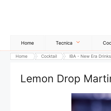
Vai
al
contenuto
Home
Tecnica
Coc
Home
Cocktail
IBA - New Era Drinks
Lemon Drop Marti