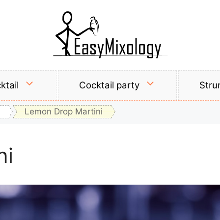
ktail
Cocktail party
Stru
Lemon Drop Martini
ni