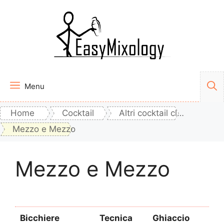
Vai
al
contenuto
Menu
Home
Cocktail
Altri cocktail classici
Mezzo e Mezzo
Mezzo e Mezzo
Bicchiere
Tecnica
Ghiaccio