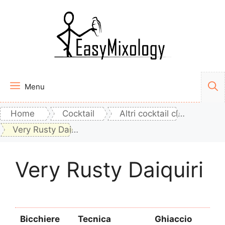
Vai
al
contenuto
Menu
Home
Cocktail
Altri cocktail classici
Very Rusty Daiquiri
Very Rusty Daiquiri
Bicchiere
Tecnica
Ghiaccio