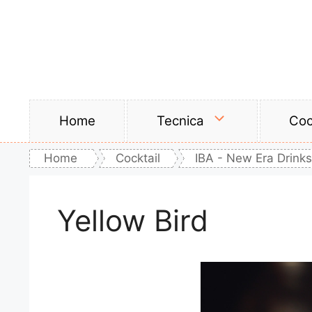
Vai
al
contenuto
Home
Tecnica
Coc
Home
Cocktail
IBA - New Era Drinks
Yellow Bird