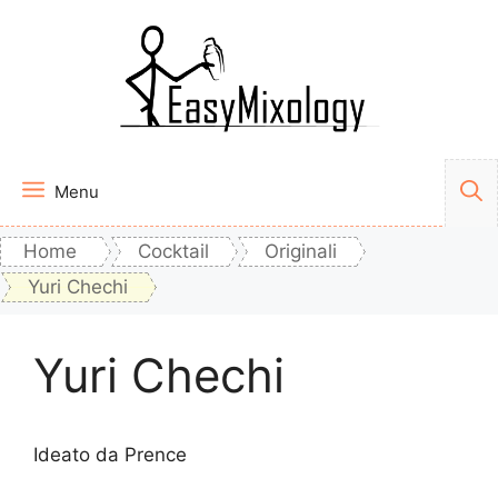
Vai
al
contenuto
Menu
Home
Cocktail
Originali
Yuri Chechi
Yuri Chechi
Ideato da Prence