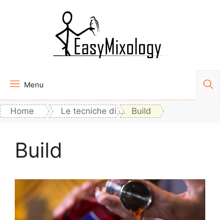
Vai
al
contenuto
Menu
Home
Le tecniche di miscelazione
Build
Build