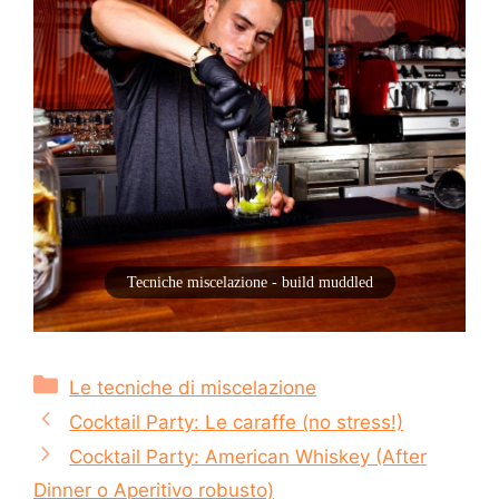
Tecniche miscelazione - build muddled
Categorie
Le tecniche di miscelazione
Cocktail Party: Le caraffe (no stress!)
Cocktail Party: American Whiskey (After
Dinner o Aperitivo robusto)