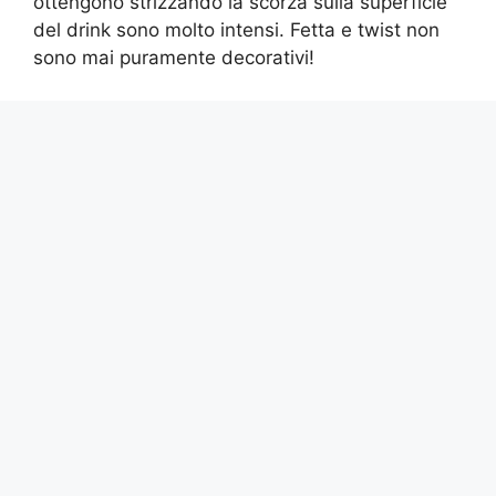
ottengono strizzando la scorza sulla superficie
del drink sono molto intensi. Fetta e twist non
sono mai puramente decorativi!
Categorie
Le materie prime
Ghiaccio
Acqua tonica e bibite gassate.
Privacy policy
Cookie policy
Crediti