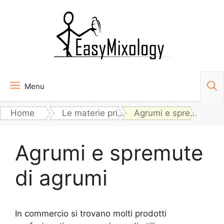
Vai
al
contenuto
Menu
Home
Le materie prime
Agrumi e spremute di agrumi
Agrumi e spremute
di agrumi
In commercio si trovano molti prodotti