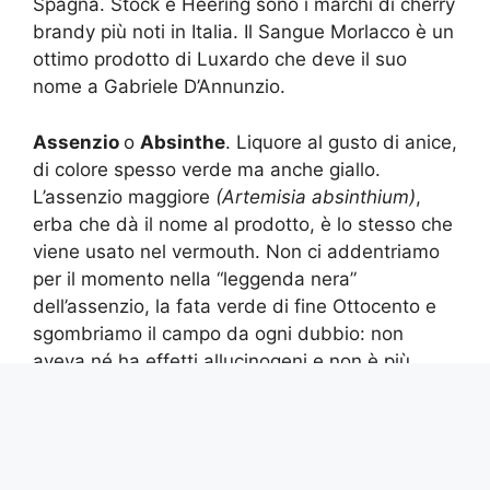
Spagna. Stock e Heering sono i marchi di cherry
brandy più noti in Italia. Il Sangue Morlacco è un
ottimo prodotto di Luxardo che deve il suo
nome a Gabriele D’Annunzio.
Assenzio
o
Absinthe
. Liquore al gusto di anice,
di colore spesso verde ma anche giallo.
L’assenzio maggiore
(Artemisia absinthium)
,
erba che dà il nome al prodotto, è lo stesso che
viene usato nel vermouth. Non ci addentriamo
per il momento nella “leggenda nera”
dell’assenzio, la fata verde di fine Ottocento e
sgombriamo il campo da ogni dubbio: non
aveva né ha effetti allucinogeni e non è più
dannoso per la salute di un qualunque analogo
alcolico.
Saint-Germain
. Dolce ma raffinato liquore