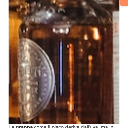
La
grappa
come il pisco deriva dall’uva, ma in