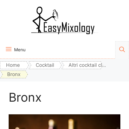
Vai
al
contenuto
Menu
Home
Cocktail
Altri cocktail classici
Bronx
Bronx