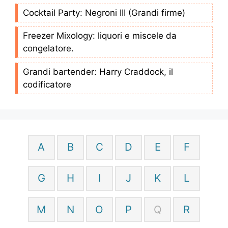
Cocktail Party: Negroni III (Grandi firme)
Freezer Mixology: liquori e miscele da
congelatore.
Grandi bartender: Harry Craddock, il
codificatore
A
B
C
D
E
F
G
H
I
J
K
L
M
N
O
P
Q
R