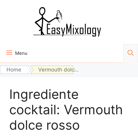
Vai
al
contenuto
Menu
Home
Vermouth dolce rosso
Ingrediente
cocktail:
Vermouth
dolce rosso