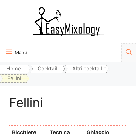
Vai
al
contenuto
Menu
Home
Cocktail
Altri cocktail classici
Fellini
Fellini
Bicchiere
Tecnica
Ghiaccio