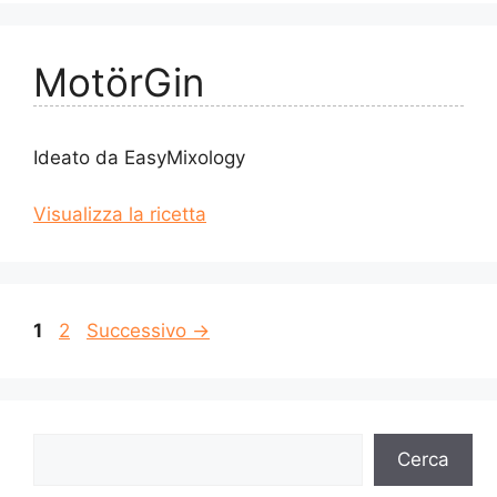
MotörGin
Ideato da EasyMixology
Visualizza la ricetta
Pagina
Pagina
1
2
Successivo
→
Cerca
Cerca