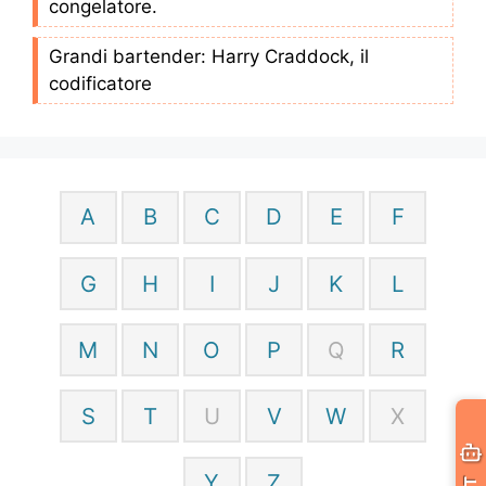
congelatore.
Grandi bartender: Harry Craddock, il
codificatore
A
B
C
D
E
F
G
H
I
J
K
L
M
N
O
P
Q
R
S
T
U
V
W
X
Y
Z