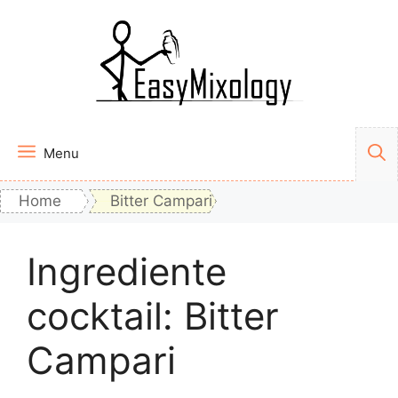
Vai
al
contenuto
Menu
Home
Bitter Campari
Ingrediente
cocktail:
Bitter
Campari