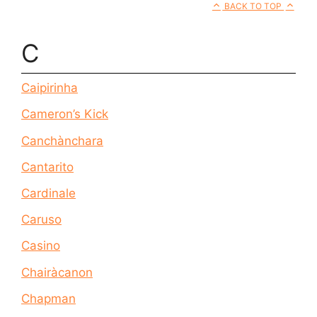
BACK TO TOP
C
Caipirinha
Cameron’s Kick
Canchànchara
Cantarito
Cardinale
Caruso
Casino
Chairàcanon
Chapman