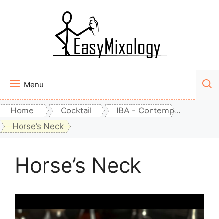
Vai
al
contenuto
Menu
Home
Cocktail
IBA - Contemporary Classics
Horse’s Neck
Horse’s Neck