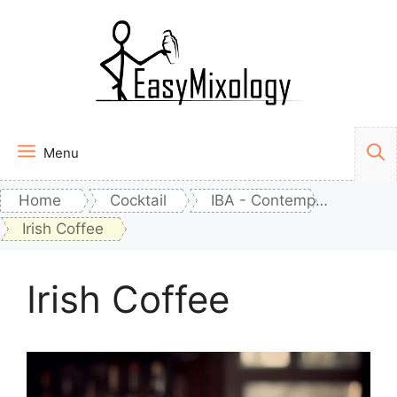
Vai
al
contenuto
Menu
Home
Cocktail
IBA - Contemporary Classics
Irish Coffee
Irish Coffee