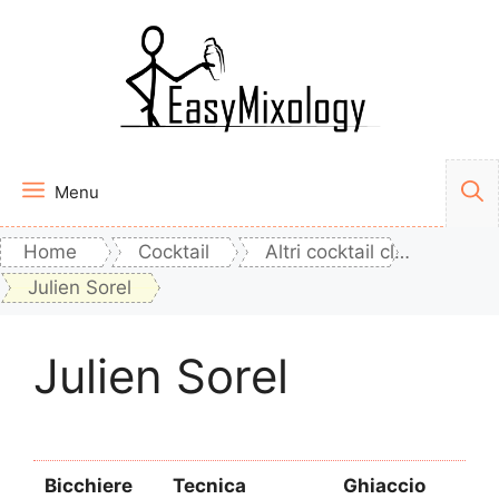
Vai
al
contenuto
Menu
Home
Cocktail
Altri cocktail classici
Julien Sorel
Julien Sorel
Bicchiere
Tecnica
Ghiaccio