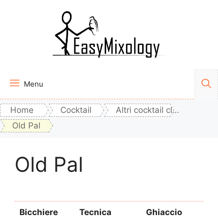
Vai
al
contenuto
Menu
Home
Cocktail
Altri cocktail classici
Old Pal
Old Pal
Bicchiere
Tecnica
Ghiaccio