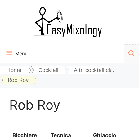
Vai
al
contenuto
Menu
Home
Cocktail
Altri cocktail classici
Rob Roy
Rob Roy
Bicchiere
Tecnica
Ghiaccio