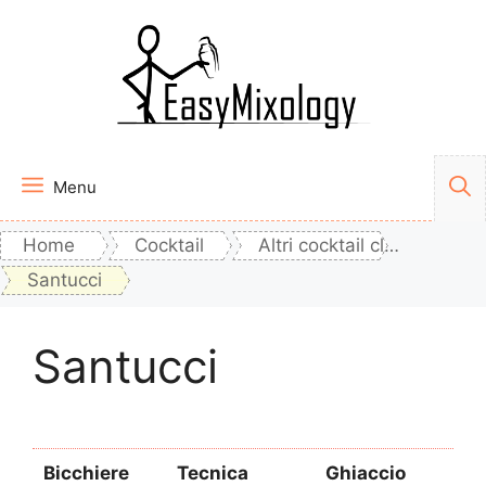
Vai
al
contenuto
Menu
Home
Cocktail
Altri cocktail classici
Santucci
Santucci
Bicchiere
Tecnica
Ghiaccio