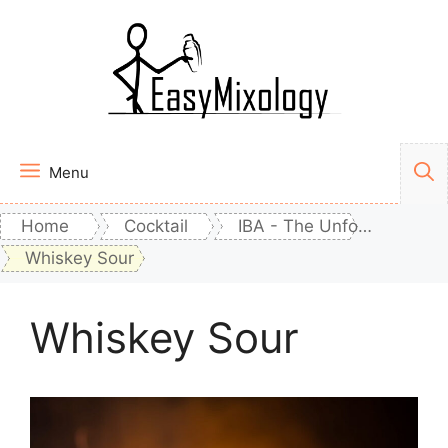
Vai
al
contenuto
Menu
Home
Cocktail
IBA - The Unforgettables
Whiskey Sour
Whiskey Sour