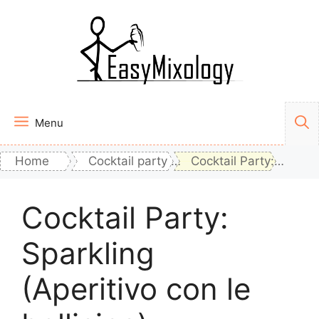
Vai
al
contenuto
Menu
Home
Cocktail party - le nostre proposte
Cocktail Party: Sparkling (Aperitivo con le bollicine)
Cocktail Party:
Sparkling
(Aperitivo con le