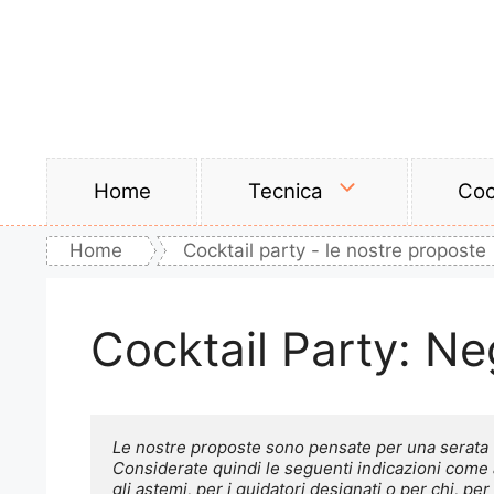
Vai
al
contenuto
Home
Tecnica
Coc
Home
Cocktail party - le nostre proposte
Cocktail Party: Ne
Le nostre proposte sono pensate per una serata tra
Considerate quindi le seguenti indicazioni come a
gli astemi, per i guidatori designati o per chi, per