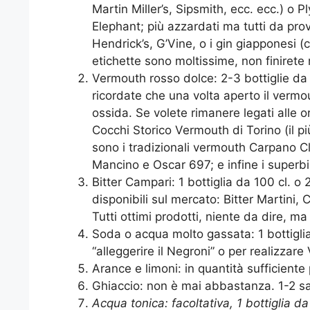
Martin Miller’s, Sipsmith, ecc. ecc.) o
Elephant; più azzardati ma tutti da prov
Hendrick’s, G’Vine, o i gin giapponesi (c
etichette sono moltissime, non finirete 
Vermouth rosso dolce: 2-3 bottiglie da 
ricordate che una volta aperto il vermou
ossida. Se volete rimanere legati alle or
Cocchi Storico Vermouth di Torino (il pi
sono i tradizionali vermouth Carpano Cl
Mancino e Oscar 697; e infine i super
Bitter Campari: 1 bottiglia da 100 cl. o 
disponibili sul mercato: Bitter Martini, 
Tutti ottimi prodotti, niente da dire, m
Soda o acqua molto gassata: 1 bottiglia 
“alleggerire il Negroni” o per realizza
Arance e limoni: in quantità sufficiente 
Ghiaccio: non è mai abbastanza. 1-2 sa
Acqua tonica: facoltativa, 1 bottiglia da