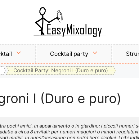
ktail
Cocktail party
Stru
Cocktail Party: Negroni I (Duro e puro)
groni I (Duro e puro)
 pochi amici, in appartamento o in giardino: i piccoli numeri son
datte a circa 8 invitati; per numeri maggiori o minori regolatev
 vari motivi, in quest’occasione non potrà bere alcolici. I cibi in