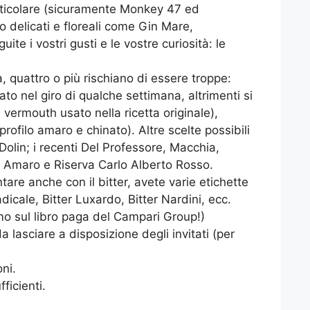
particolare (sicuramente Monkey 47 ed
po delicati e floreali come Gin Mare,
ite i vostri gusti e le vostre curiosità: le
, quattro o più rischiano di essere troppe:
to nel giro di qualche settimana, altrimenti si
l vermouth usato nella ricetta originale),
rofilo amaro e chinato). Altre scelte possibili
olin; i recenti Del Professore, Macchia,
 Amaro e Riserva Carlo Alberto Rosso.
ntare anche con il bitter, avete varie etichette
dicale, Bitter Luxardo, Bitter Nardini, ecc.
iamo sul libro paga del Campari Group!)
 lasciare a disposizione degli invitati (per
oni.
ficienti.