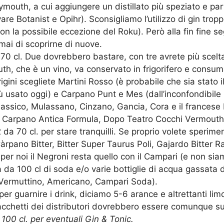
 Plymouth, a cui aggiungere un distillato più speziato e 
are Botanist e Opihr). Sconsigliamo l’utilizzo di gin trop
on la possibile eccezione del Roku). Però alla fin fine segu
mai di scoprirne di nuove.
70 cl. Due dovrebbero bastare, con tre avrete più scelta
th, che è un vino, va conservato in frigorifero e consuma
igini scegliete Martini Rosso (è probabile che sia stato i
ù usato oggi) e Carpano Punt e Mes (dall’inconfondibile p
assico, Mulassano, Cinzano, Gancia, Cora e il francese D
bi Carpano Antica Formula, Dopo Teatro Cocchi Vermouth
2 da 70 cl. per stare tranquilli. Se proprio volete sperime
Càrpano Bitter, Bitter Super Taurus Poli, Gajardo Bitter Ra
a per noi il Negroni resta quello con il Campari (e non s
da 100 cl di soda e/o varie bottiglie di acqua gassata da
re Vermuttino, Americano, Campari Soda).
per guarnire i drink, diciamo 5-6 arance e altrettanti lim
cchetti dei distributori dovrebbero essere comunque suf
 100 cl. per eventuali Gin & Tonic.