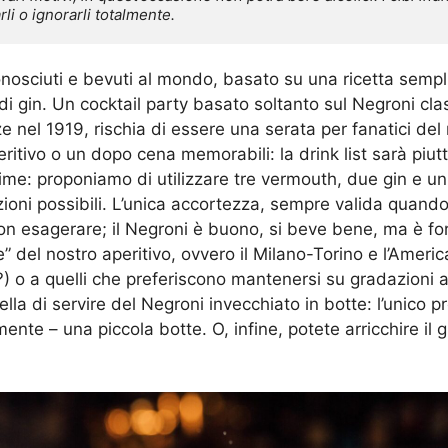
rli o ignorarli totalmente.
conosciuti e bevuti al mondo, basato su una ricetta sempl
di gin. Un cocktail party basato soltanto sul Negroni clas
nel 1919, rischia di essere una serata per fanatici del no
ritivo o un dopo cena memorabili: la drink list sarà piutt
ime: proponiamo di utilizzare tre vermouth, due gin e un
oni possibili. L’unica accortezza, sempre valida quando 
non esagerare; il Negroni è buono, si beve bene, ma è for
e” del nostro aperitivo, ovvero il Milano-Torino e l’Americ
?) o a quelli che preferiscono mantenersi su gradazioni al
uella di servire del Negroni invecchiato in botte: l’unico
ente – una piccola botte. O, infine, potete arricchire il 