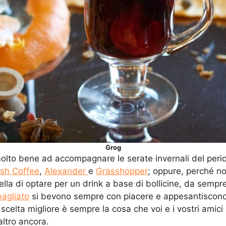
Grog
 molto bene ad accompagnare le serate invernali del perio
rish Coffee
,
Alexander
e
Grasshopper
; oppure, perché no
lla di optare per un drink a base di bollicine, da sempr
agliato
si bevono sempre con piacere e appesantiscono 
 scelta migliore è sempre la cosa che voi e i vostri amic
altro ancora.