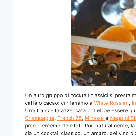
Un altro gruppo di cocktail classici si presta
caffè o cacao: ci riferiamo a
White Russian
,
I
Un’altra scelta azzeccata potrebbe essere que
Champagne
,
French 75
,
Mimosa
e
Negroni Sb
precedentemente citati. Poi, naturalmente, la
sia un cocktail classico, un amaro, del vino o 