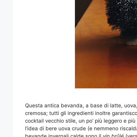
Questa antica bevanda, a base di latte, uova,
cremosa; tutti gli ingredienti inoltre garantis
cocktail vecchio stile, un po’ più leggero e pi
l’idea di bere uova crude (e nemmeno riscaldat
bevande invernali calde sono il
vin brûlé
(vers