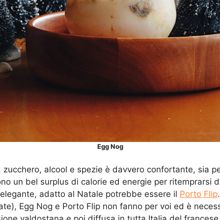
Egg Nog
 zucchero, alcool e spezie è davvero confortante, sia pe
cono un bel surplus di calorie ed energie per ritemprarsi 
ù elegante, adatto al Natale potrebbe essere il
Porto Flip
e), Egg Nog e Porto Flip non fanno per voi ed è necessari
ione valdostana e poi diffusa in tutta Italia del frances