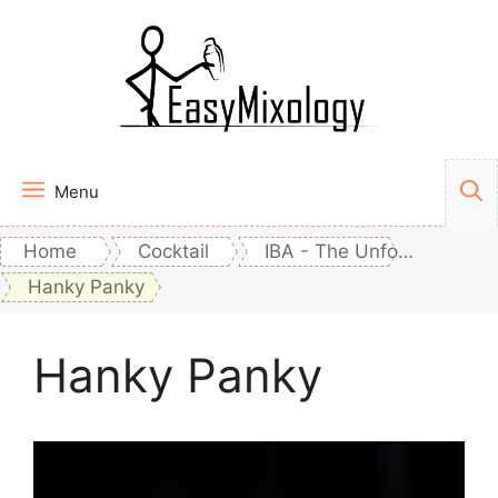
Vai
al
contenuto
Menu
Home
Cocktail
IBA - The Unforgettables
Hanky Panky
Hanky Panky