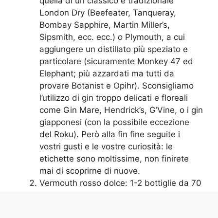
quella di un classico e tradizionale
London Dry (Beefeater, Tanqueray,
Bombay Sapphire, Martin Miller’s,
Sipsmith, ecc. ecc.) o Plymouth, a cui
aggiungere un distillato più speziato e
particolare (sicuramente Monkey 47 ed
Elephant; più azzardati ma tutti da
provare Botanist e Opihr). Sconsigliamo
l’utilizzo di gin troppo delicati e floreali
come Gin Mare, Hendrick’s, G’Vine, o i gin
giapponesi (con la possibile eccezione
del Roku). Però alla fin fine seguite i
vostri gusti e le vostre curiosità: le
etichette sono moltissime, non finirete
mai di scoprirne di nuove.
Vermouth rosso dolce: 1-2 bottiglie da 70
cl. Una dovrebbe bastare, con due avrete
più scelta, tre o più rischiano di essere