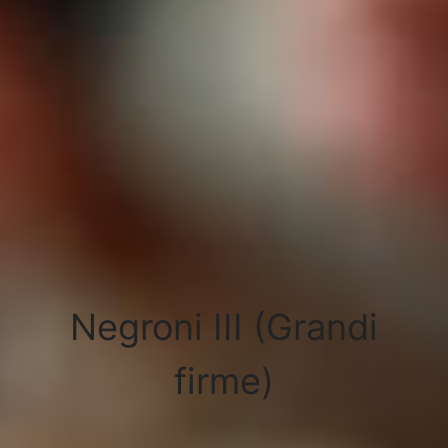
Negroni III (Grandi
firme)