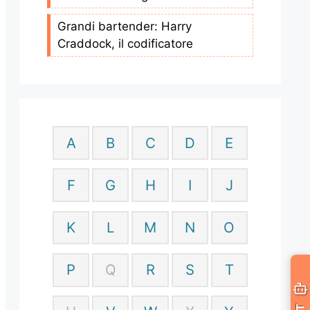
Grandi bartender: Harry
Craddock, il codificatore
A
B
C
D
E
F
G
H
I
J
K
L
M
N
O
P
Q
R
S
T