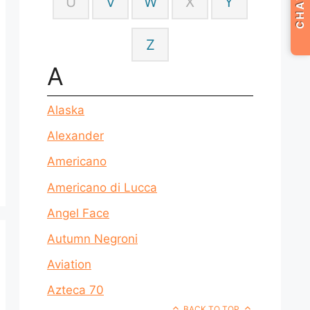
CHAT
U
V
W
X
Y
Z
A
Alaska
Alexander
Americano
Americano di Lucca
Angel Face
Autumn Negroni
Aviation
Azteca 70
BACK TO TOP