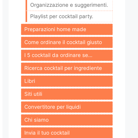
Organizzazione e suggerimenti.
Playlist per cocktail party.
Preparazioni home made
Come ordinare il cocktail giusto
I 5 cocktail da ordinare se…
Ricerca cocktail per ingrediente
Libri
Siti utili
Convertitore per liquidi
Chi siamo
Invia il tuo cocktail