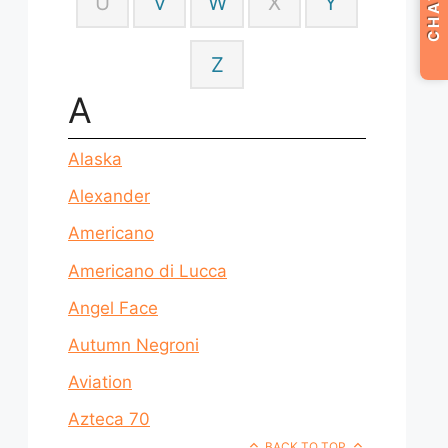
CHAT
U
V
W
X
Y
Z
A
Alaska
Alexander
Americano
Americano di Lucca
Angel Face
Autumn Negroni
Aviation
Azteca 70
BACK TO TOP