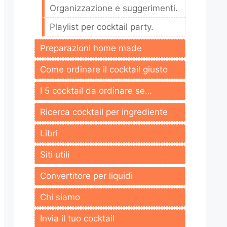
Organizzazione e suggerimenti.
Playlist per cocktail party.
Preparazioni home made
Come ordinare il cocktail giusto
I 5 cocktail da ordinare se…
Ricerca cocktail per ingrediente
Libri
Siti utili
Convertitore per liquidi
Chi siamo
Invia il tuo cocktail