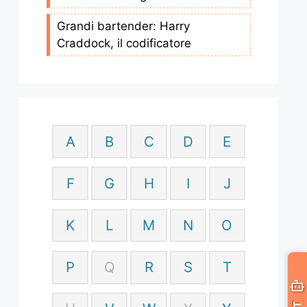
Grandi bartender: Harry
Craddock, il codificatore
A
B
C
D
E
F
G
H
I
J
K
L
M
N
O
P
Q
R
S
T