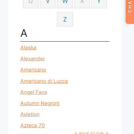
CHAT
U
V
W
X
Y
Z
A
Alaska
Alexander
Americano
Americano di Lucca
Angel Face
Autumn Negroni
Aviation
Azteca 70
BACK TO TOP