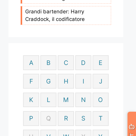
Grandi bartender: Harry
Craddock, il codificatore
A
B
C
D
E
F
G
H
I
J
K
L
M
N
O
P
Q
R
S
T