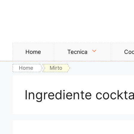
Vai
al
contenuto
Home
Tecnica
Coc
Home
Mirto
Ingrediente cockta