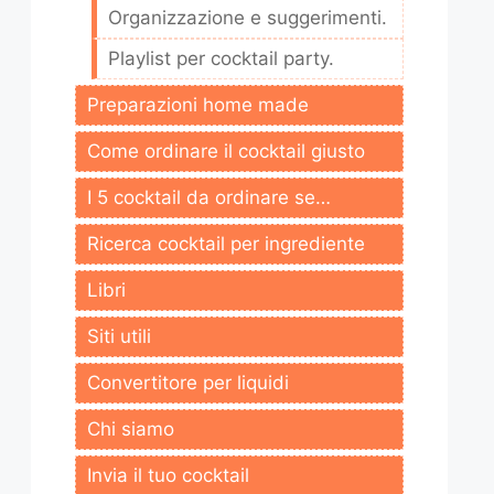
Organizzazione e suggerimenti.
Playlist per cocktail party.
Preparazioni home made
Come ordinare il cocktail giusto
I 5 cocktail da ordinare se…
Ricerca cocktail per ingrediente
Libri
Siti utili
Convertitore per liquidi
Chi siamo
Invia il tuo cocktail